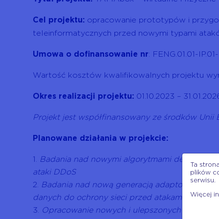
Cel projektu:
opracowanie prototypów i przygoto
teleinformatycznych przed nowymi typami ata
Umowa o dofinansowanie nr
: FENG.01.01-IP.0
Wartość kosztów kwalifikowalnych projektu wyn
Okres realizacji projektu:
01.10.2023 – 31.01.202
Projekt jest współfinansowany ze środków Unii
Planowane działania w projekcie:
Badania nad nowymi algorytmami detekcji ata
Ta stron
ataki DDoS
plików c
serwisu.
Badania nad nową generacją adaptowalnych ar
Więcej i
danych do ochrony sieci przed atakami DDoS
Opracowanie nowych i ulepszonych wersji i