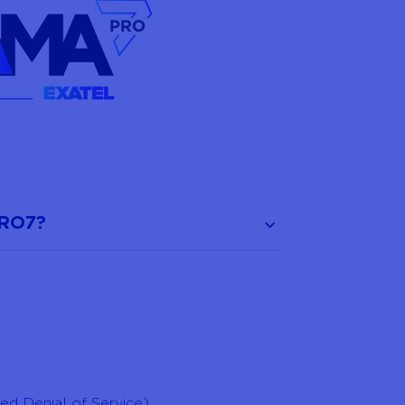
PRO7?
d Denial of Service).