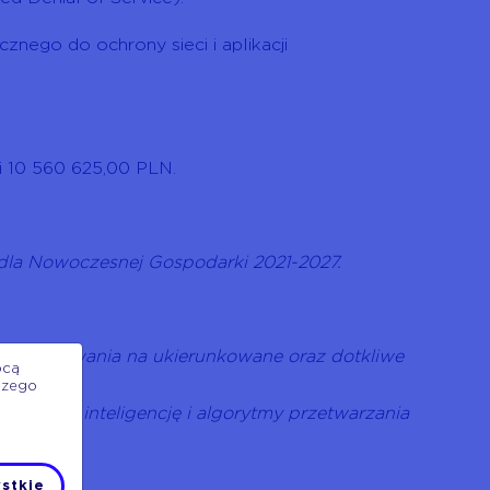
nego do ochrony sieci i aplikacji
i 10 560 625,00 PLN.
 dla Nowoczesnej Gospodarki 2021-2027.
do wykrywania na ukierunkowane oraz dotkliwe
ocą
szego
tuczną inteligencję i algorytmy przetwarzania
stkie