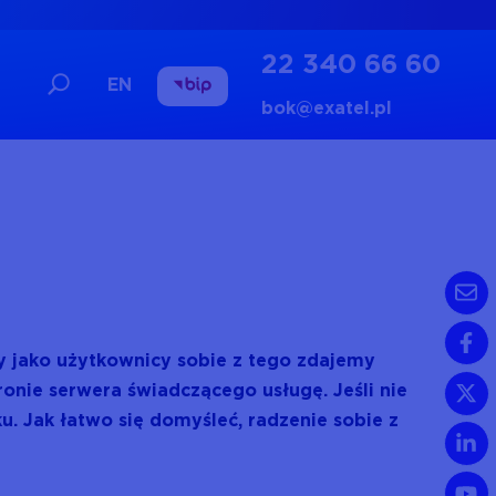
22 340 66 60
EN
bok@exatel.pl
zy jako użytkownicy sobie z tego zdajemy
onie serwera świadczącego usługę. Jeśli nie
ku. Jak łatwo się domyśleć, radzenie sobie z