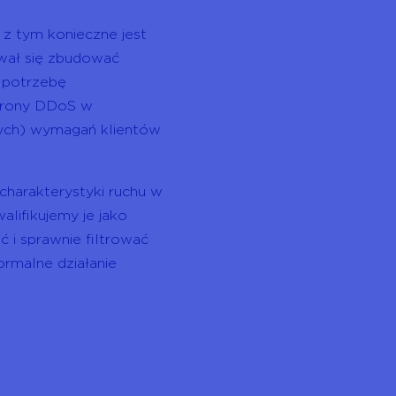
 z tym konieczne jest
wał się zbudować
 potrzebę
hrony DDoS w
nych) wymagań klientów
charakterystyki ruchu w
alifikujemy je jako
i sprawnie filtrować
ormalne działanie