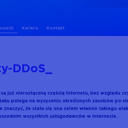
rozwój
Kariera
Kontakt
nty-DDoS
ą już nierozłączną częścią Internetu, bez względu c
ataku polega na wysyceniu określonych zasobów po str
że znaczyć, że stała się ona celem właśnie takiego ata
wszednim wszystkich usługodawców w Internecie.