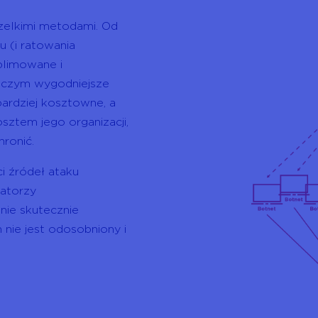
zelkimi metodami. Od
 (i ratowania
blimowane i
e czym wygodniejsze
bardziej kosztowne, a
ztem jego organizacji,
hronić.
ci źródeł ataku
atorzy
nie skutecznie
nie jest odosobniony i