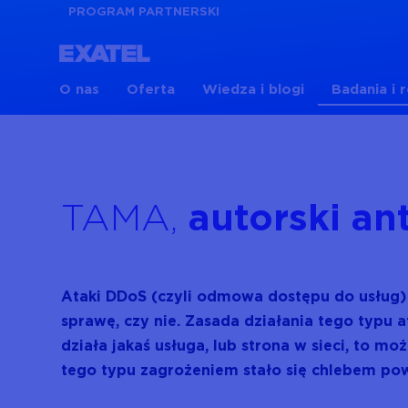
PROGRAM PARTNERSKI
O nas
Oferta
Wiedza i blogi
Badania i 
TAMA,
autorski a
Ataki DDoS (czyli odmowa dostępu do usług) s
sprawę, czy nie. Zasada działania tego typu 
działa jakaś usługa, lub strona w sieci, to mo
tego typu zagrożeniem stało się chlebem po