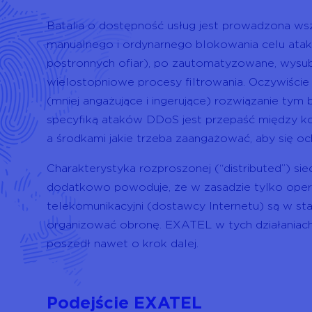
Batalia o dostępność usług jest prowadzona ws
manualnego i ordynarnego blokowania celu ataku
postronnych ofiar), po zautomatyzowane, wysu
wielostopniowe procesy filtrowania. Oczywiści
(mniej angażujące i ingerujące) rozwiązanie tym 
specyfiką ataków DDoS jest przepaść między kos
a środkami jakie trzeba zaangażować, aby się oc
Charakterystyka rozproszonej (“distributed”) sie
dodatkowo powoduje, że w zasadzie tylko oper
telekomunikacyjni (dostawcy Internetu) są w sta
organizować obronę. EXATEL w tych działaniach 
poszedł nawet o krok dalej.
Podejście EXATEL