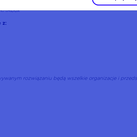
zania TAMAbox
 TAMAbox
 z:
ywanym rozwiązaniu będą wszelkie organizacje i przedsi