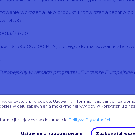
wanie wdrożenia jako produktu rozwiązania technologicz
ków DDoS.
1-0013/23-00
osi 19 695 000,00 PLN, z czego dofinansowanie stanow
6.
 Europejskiej w ramach programu „Fundusze Europejskie
ków, wraz z ich akceleracją w platformach sprzętowych 
a wykorzystuje pliki cookie. Używamy informacji zapisanych za pom
ookies w celu zapewnienia maksymalnej wygody w korzystaniu z na
chitektur systemów informatycznych wykorzystujących sz
nformacji znajdziesz w dokumencie
Polityka Prywatności.
stniejących komponentów systemu TAMA
Ustawienia zaawansowane
Zaakceptuj wszy