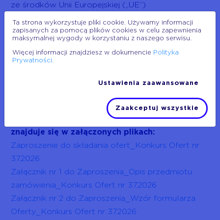
ze środków Unii Europejskiej („UE”)
reprezentowanej przez Agencję Unii Europejskiej
Ta strona wykorzystuje pliki cookie. Używamy informacji
zapisanych za pomocą plików cookies w celu zapewnienia
ds. Programu Kosmicznego (European Union
maksymalnej wygody w korzystaniu z naszego serwisu.
Agency for the Space Programme – organ
Więcej informacji znajdziesz w dokumencie
Polityka
delegowany przez Komisję Europejską) (Project
Prywatności.
101180110 — SAT2Rescue — HORIZON-EUSPA-
Ustawienia zaawansowane
2023-SPACE, 4.10.2024 r.). Konkurs Ofert nr
37/2026.
Zaakceptuj wszystkie
Dokumentacja opracowana w języku polskim
znajduje się w załączonych plikach:
Zaproszenie do składania ofert_Konkurs Ofert nr
37.2026
Załącznik nr 1 do Zaproszenia_Opis przedmiotu
zamówienia_Konkurs Ofert nr 37.2026
Załącznik nr 2 do Zaproszenia_Wzór formularza
Oferty_Konkurs Ofert nr 37.2026