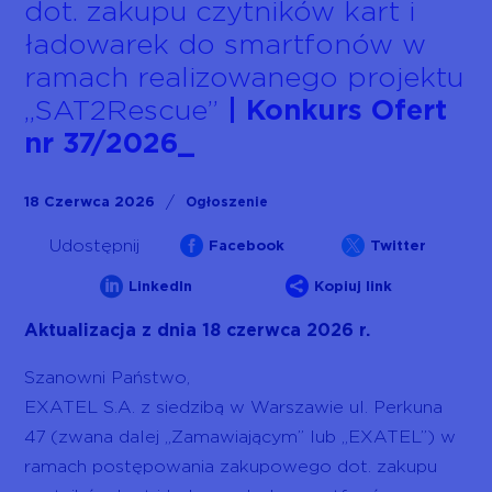
dot. zakupu czytników kart i
ładowarek do smartfonów w
ramach realizowanego projektu
„SAT2Rescue”
| Konkurs Ofert
nr 37/2026
/
18 Czerwca 2026
Ogłoszenie


Udostępnij
Facebook
Twitter


LinkedIn
Kopiuj link
Aktualizacja z dnia 18 czerwca 2026 r.
Szanowni Państwo,
EXATEL S.A. z siedzibą w Warszawie ul. Perkuna
47 (zwana dalej „Zamawiającym” lub „EXATEL”) w
ramach postępowania zakupowego dot. zakupu