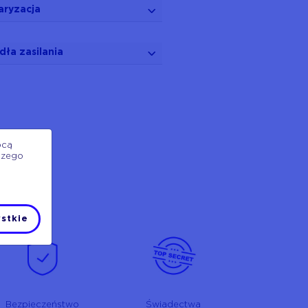
aryzacja
dła zasilania
ocą
szego
stkie
Bezpieczeństwo
Świadectwa