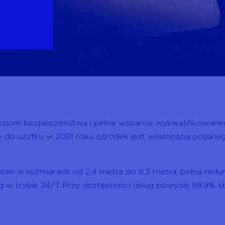
oziom bezpieczeństwa i pełne wsparcie wykwalifikowane
 do użytku w 2021 roku ośrodek jest własnością polskie
ten w rozmiarach od 2,4 metra do 6,3 metra, pełna redund
ug w trybie 24/7. Przy dostępności usług powyżej 99,9% 