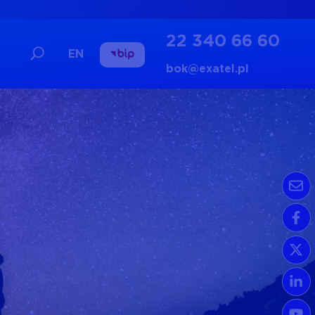
22 340 66 60
EN
bok@exatel.pl