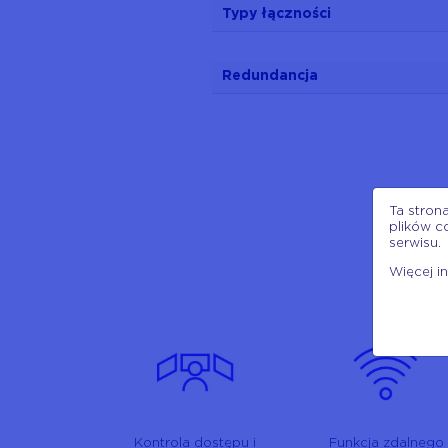
Typy łączności
Redundancja
Ta stron
plików c
serwisu.
Więcej i
Kontrola dostępu i
Funkcja zdalnego