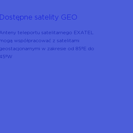
Dostępne satelity GEO
Anteny teleportu satelitarnego EXATEL
mogą współpracować z satelitami
geostacjonarnymi w zakresie od 85ºE do
45ºW