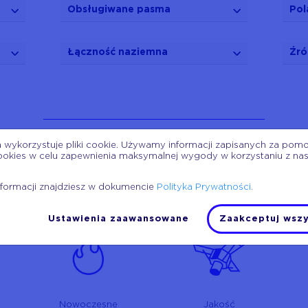
Obsługiwane pasma
Pol
Łączność naziemna
Źró
a wykorzystuje pliki cookie. Używamy informacji zapisanych za pom
ookies w celu zapewnienia maksymalnej wygody w korzystaniu z na
Bezpieczeństwo
nformacji znajdziesz w dokumencie
Polityka Prywatności.
Ustawienia zaawansowane
Zaakceptuj wszy
Nowoczesne
Jakość