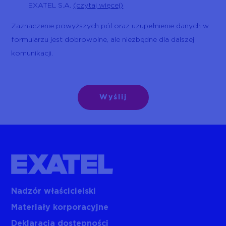
EXATEL S.A.
(czytaj więcej)
Zaznaczenie powyższych pól oraz uzupełnienie danych w
formularzu jest dobrowolne, ale niezbędne dla dalszej
komunikacji.
Nadzór właścicielski
Materiały korporacyjne
Deklaracja dostępności