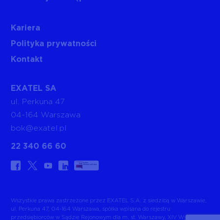
Kariera
Polityka prywatności
Kontakt
EXATEL SA
ul. Perkuna 47
04-164 Warszawa
bok@exatel.pl
22 340 66 60
Wszystkie prawa zastrzeżone przez EXATEL S.A. z siedzibą w Warszawie,
ul. Perkuna 47, 04-164 Warszawa, spółka wpisana do rejestru
przedsiębiorców w Sądzie Rejonowym dla m. st. Warszawy, XIV Wydział