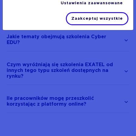
Ustawienia zaawansowane
Jakie warianty usługi mogę zamówić?
Zaakceptuj wszystkie
Jakie tematy obejmują szkolenia Cyber
EDU?
Czym wyróżniają się szkolenia EXATEL od
innych tego typu szkoleń dostępnych na
rynku?
Ile pracowników mogę przeszkolić
korzystając z platformy online?