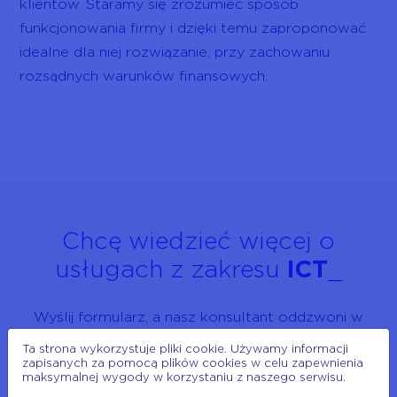
klientów. Staramy się zrozumieć sposób
funkcjonowania firmy i dzięki temu zaproponować
idealne dla niej rozwiązanie, przy zachowaniu
rozsądnych warunków finansowych.
Chcę wiedzieć więcej o
usługach z zakresu
ICT
_
Wyślij formularz, a nasz konsultant oddzwoni w
najbliższym możliwym terminie!
Ta strona wykorzystuje pliki cookie. Używamy informacji
zapisanych za pomocą plików cookies w celu zapewnienia
maksymalnej wygody w korzystaniu z naszego serwisu.