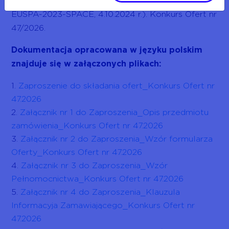
(Project 101180110 — SAT2Rescue — HORIZON-
EUSPA-2023-SPACE, 4.10.2024 r.). Konkurs Ofert nr
47/2026.
Dokumentacja opracowana w języku polskim
znajduje się w załączonych plikach:
Zaproszenie do składania ofert_Konkurs Ofert nr
47.2026
Załącznik nr 1 do Zaproszenia_Opis przedmiotu
zamówienia_Konkurs Ofert nr 47.2026
Załącznik nr 2 do Zaproszenia_Wzór formularza
Oferty_Konkurs Ofert nr 47.2026
Załącznik nr 3 do Zaproszenia_Wzór
Pełnomocnictwa_Konkurs Ofert nr 47.2026
Załącznik nr 4 do Zaproszenia_Klauzula
Informacyja Zamawiającego_Konkurs Ofert nr
47.2026