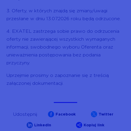
3. Oferty, w których znajdą się zmiany/uwagi
przesłane w dniu 13.07.2026 roku będą odrzucone.
4. EXATEL zastrzega sobie prawo do odrzucenia
oferty nie zawierającej wszystkich wymaganych
informacji, swobodnego wyboru Oferenta oraz
unieważnienia postępowania bez podania
przyczyny.
Uprzejmie prosimy o zapoznanie się z treścią
załączonej dokumentacji.


Udostępnij
Facebook
Twitter


LinkedIn
Kopiuj link