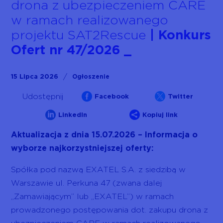
drona z ubezpieczeniem CARE
w ramach realizowanego
projektu SAT2Rescue
| Konkurs
Ofert nr 47/2026
/
15 Lipca 2026
Ogłoszenie


Udostępnij
Facebook
Twitter


LinkedIn
Kopiuj link
Aktualizacja z dnia 15.07.2026 – Informacja o
wyborze najkorzystniejszej oferty:
Spółka pod nazwą EXATEL S.A. z siedzibą w
Warszawie ul. Perkuna 47 (zwana dalej
„Zamawiającym” lub „EXATEL”) w ramach
prowadzonego postępowania dot. zakupu drona z