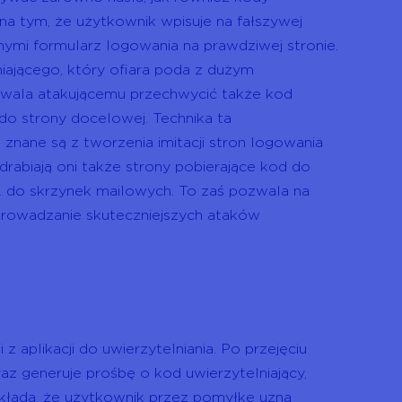
na tym, że użytkownik wpisuje na fałszywej
nymi formularz logowania na prawdziwej stronie.
iającego, który ofiara poda z dużym
zwala atakującemu przechwycić także kod
o strony docelowej. Technika ta
 znane są z tworzenia imitacji stron logowania
drabiają oni także strony pobierające kod do
. do skrzynek mailowych. To zaś pozwala na
prowadzanie skuteczniejszych ataków
aplikacji do uwierzytelniania. Po przejęciu
z generuje prośbę o kod uwierzytelniający,
akłada, że użytkownik przez pomyłkę uzna