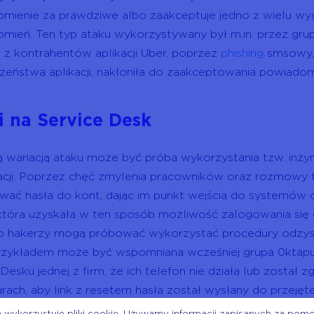
mienie za prawdziwe albo zaakceptuje jedno z wielu wy
mień. Ten typ ataku wykorzystywany był m.in. przez gru
 z kontrahentów aplikacji Uber, poprzez
phishing
smsowy, 
zeństwa aplikacji, nakłoniła do zaakceptowania powiadomi
i na
Service Desk
 wariacją ataku może być próba wykorzystania tzw. inżyni
acji. Poprzez chęć zmylenia pracowników oraz rozmowy
wać hasła do kont, dając im punkt wejścia do systemów org
 która uzyskała w ten sposób możliwość zalogowania się d
 hakerzy mogą próbować wykorzystać procedury odzyskiw
zykładem może być wspomniana wcześniej grupa 0ktapu
 Desku jednej z firm, że ich telefon nie działa lub został
rach, aby link z resetem hasła został wysłany do przejęt