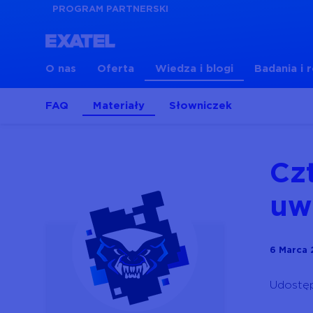
PROGRAM PARTNERSKI
O nas
Oferta
Wiedza i blogi
Badania i 
FAQ
Materiały
Słowniczek
Cz
uw
6 Marca
Udostęp