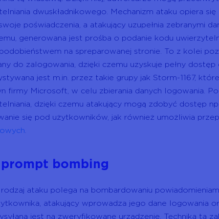
telniania dwuskładnikowego. Mechanizm ataku opiera się 
 swoje poświadczenia, a atakujący uzupełnia zebranymi da
temu, generowana jest prośba o podanie kodu uwierzyteln
odobieństwem na spreparowanej stronie. To z kolei po
y do zalogowania, dzięki czemu uzyskuje pełny dostęp d
stywana jest m.in. przez takie grupy jak Storm-1167, które
yn firmy Microsoft, w celu zbierania danych logowania. Po
telniania, dzięki czemu atakujący mogą zdobyć dostęp np
anie się pod użytkowników, jak również umożliwia prze
gowych
.
 prompt bombing
 rodzaj ataku polega na bombardowaniu powiadomieniami z 
żytkownika, atakujący wprowadza jego dane logowania ora
ysyłana jest na zweryfikowane urządzenie. Technika ta z