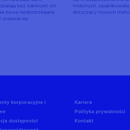
działają bez zakłóceń, ich
mobilnych, opublikowała
ie bywa niedostrzegane.
dotyczący nowych metod
pojawia się...
nty korporacyjne i
Kariera
we
Polityka prywatności
cja dostępności
Kontakt