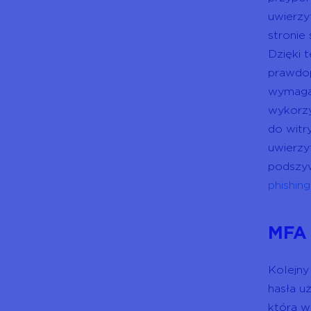
uwierzy
stronie
Dzięki 
prawdop
wymagan
wykorzy
do witr
uwierzy
podszyw
phishin
MFA
Kolejny
hasła u
która w