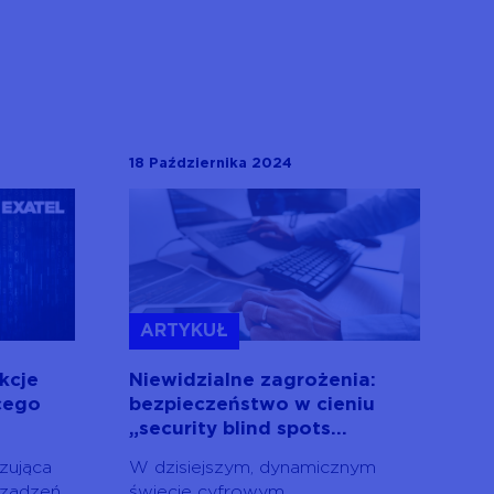
18 Października 2024
ARTYKUŁ
kcje
Niewidzialne zagrożenia:
cego
bezpieczeństwo w cieniu
„security blind spots...
izująca
W dzisiejszym, dynamicznym
rządzeń
świecie cyfrowym,