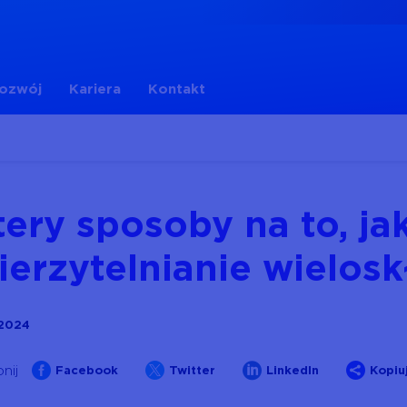
rozwój
Kariera
Kontakt
tery sposoby na to, ja
ierzytelnianie wielos
 2024




nij
Facebook
Twitter
LinkedIn
Kopiuj