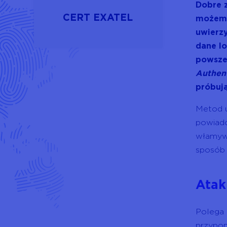
Dobre 
CERT EXATEL
możemy
uwierzy
dane l
powszec
Authen
próbują
Metod u
powiado
włamywa
sposób
Ata
Polega 
przypom