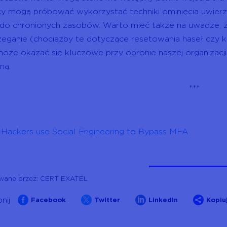
cy mogą próbować wykorzystać techniki ominięcia uwierz
do chronionych zasobów. Warto mieć także na uwadze, 
zeganie (chociażby te dotyczące resetowania haseł czy 
oże okazać się kluczowe przy obronie naszej organizacji
ną.
***
Hackers use Social Engineering to Bypass MFA
wane przez: CERT EXATEL




nij
Facebook
Twitter
LinkedIn
Kopiuj