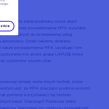
ocą
szego
rty SIM. Do takiej podmiany może dojść
stkie
, aby otrzymywać powiadomienia MFA wysyłane
munikacyjnych do przeniesienia usług
 adwersarzy. Dzięki takiemu działaniu
ym także powiadomienia MFA, uzyskując tym
zystywana m.in. przez grupę LAPUS$, która
 do systemów swoich ofiar.
ponieważ istnieje wiele innych technik, które
zywistym jest, że MFA znacząco podnosi poziom
ak pomimo korzystania z tej techniki
ilnych haseł. Dlaczego? Ponieważ słabo
 hakerów. Natomiast po zdobyciu poświadczeń,