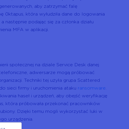
generowanych, aby zatrzymać falę
pę 0ktapus, która wyłudziła dane do logowania
a następnie podając się za członka działu
enia MFA w aplikacji.
erii społecznej na dziale Service Desk danej
 telefoniczne, adwersarze mogą próbować
anizacji. Techniki tej użyła grupa Scattered
o sieci firmy i uruchomienia ataku
ransomware
.
ania haseł i urządzeń, aby obejść weryfikację
s, która próbowała przekonać pracowników
 zgubiony. Dzięki temu mogli wykorzystać luki w
ego urządzenia.