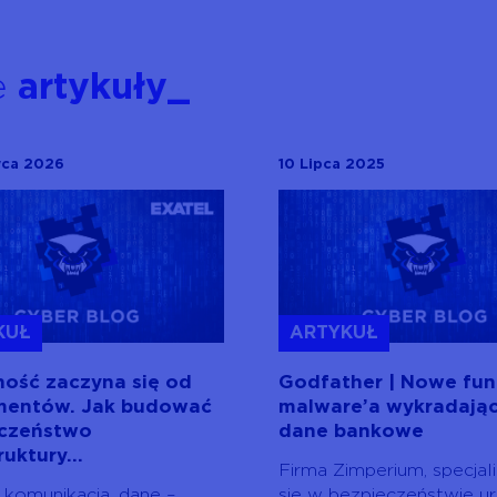
e
artykuły_
wca 2026
10 Lipca 2025
KUŁ
ARTYKUŁ
ość zaczyna się od
Godfather | Nowe fun
mentów. Jak budować
malware’a wykradają
eczeństwo
dane bankowe
ruktury...
Firma Zimperium, specjal
, komunikacja, dane –
się w bezpieczeństwie u