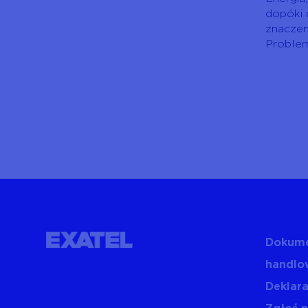
dopóki 
znaczen
Problem 
Dokume
handlo
Deklara