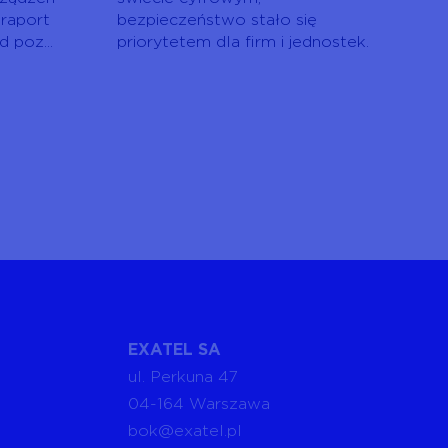
 raport
bezpieczeństwo stało się
 poz...
priorytetem dla firm i jednostek.
EXATEL SA
ul. Perkuna 47
04-164 Warszawa
bok@exatel.pl