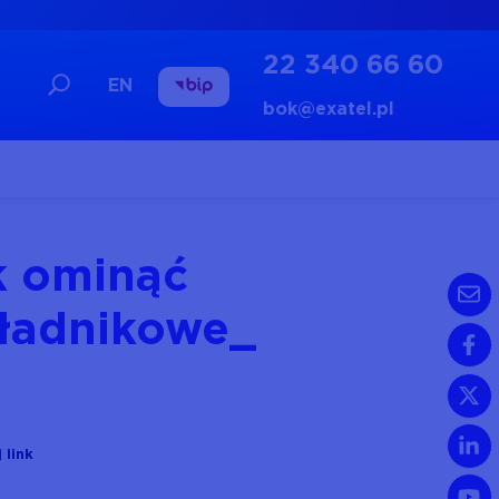
22 340 66 60
EN
bok@exatel.pl
k ominąć
kładnikowe
 link