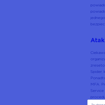
powiado
powiado
jednego
bezpiec
Atak
Ciekawą
organiz
zreseto
Spider,
Ponadto
MFA. Pr
Service
procedu