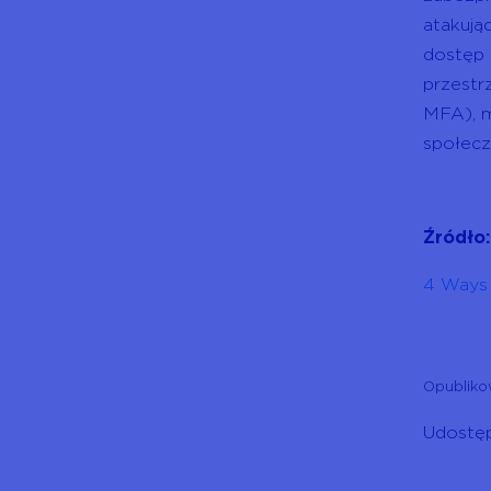
atakują
dostęp 
przestr
MFA), m
społecz
Źródło:
4 Ways 
Opubliko
Udostęp