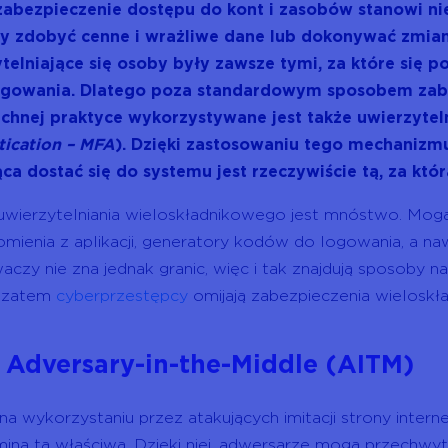
zabezpieczenie dostępu do kont i zasobów stanowi ni
 zdobyć cenne i wrażliwe dane lub dokonywać zmian
telniające się osoby były zawsze tymi, za które się p
ogowania. Dlatego poza standardowym sposobem zabez
hnej praktyce wykorzystywane jest także uwierzytel
tication – MFA
). Dzięki zastosowaniu tego mechaniz
ca dostać się do systemu jest rzeczywiście tą, za któr
wierzytelniania wieloskładnikowego jest mnóstwo. Mogą 
mienia z aplikacji, generatory kodów do logowania, a 
czy nie zna jednak granic, więc i tak znajdują sposoby n
 zatem
cyberprzestępcy
omijają zabezpieczenia wieloskł
k
Adversary-in-the-Middle
(AITM)
na wykorzystaniu przez atakujących imitacji strony inter
ina tą właściwą. Dzięki niej, adwersarze mogą przechwy