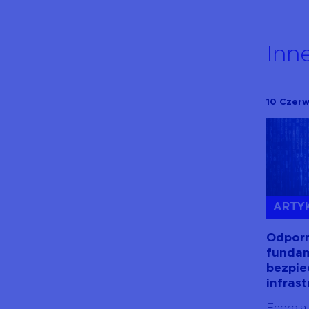
Inn
10 Czer
ARTY
Odporn
funda
bezpi
infrast
Energia