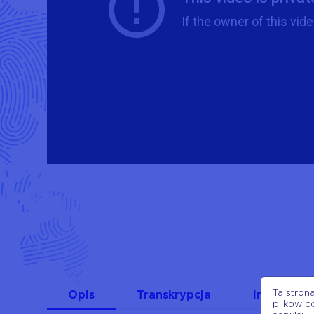
Ta stron
Opis
Transkrypcja
Inne filmy
plików c