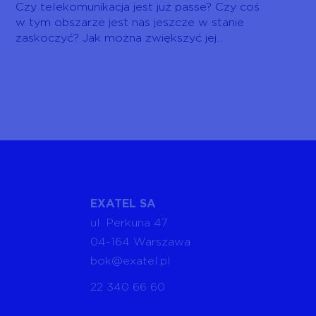
Czy telekomunikacja jest już passe? Czy coś
w tym obszarze jest nas jeszcze w stanie
zaskoczyć? Jak można zwiększyć jej...
EXATEL SA
ul. Perkuna 47
04-164 Warszawa
bok@exatel.pl
22 340 66 60