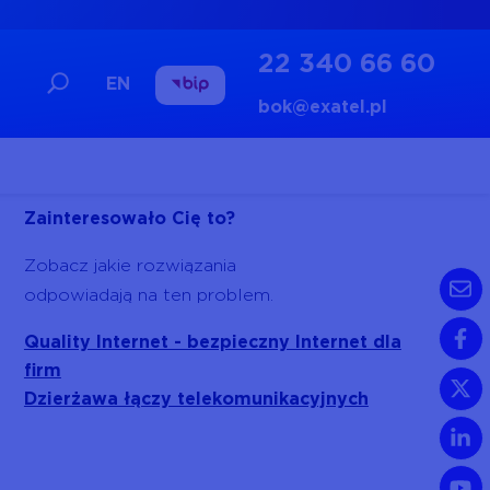
22 340 66 60
EN
bok@exatel.pl
Zainteresowało Cię to?
Zobacz jakie rozwiązania
odpowiadają na ten problem.
Quality Internet - bezpieczny Internet dla
firm
Dzierżawa łączy telekomunikacyjnych