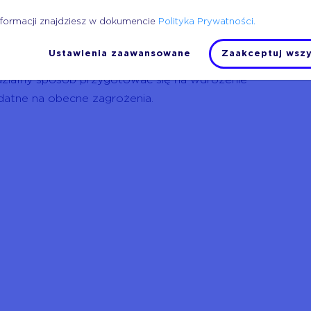
nformacji znajdziesz w dokumencie
Polityka Prywatności.
zechnym użyciem zmieni się otaczający nas
rowanie, komunikacja bez opóźnień. Wszystko
Ustawienia zaawansowane
Zaakceptuj wszy
niesie za sobą nowe zagrożenia. W trakcie
zialny sposób przygotować się na wdrożenie
datne na obecne zagrożenia.