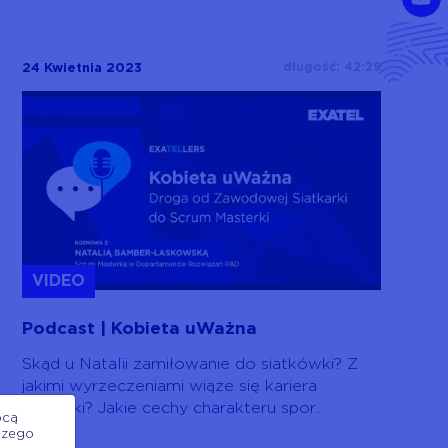
długość: 42:29
24 Kwietnia 2023
VIDEO
Podcast | Kobieta uWażna
Skąd u Natalii zamiłowanie do siatkówki? Z
jakimi wyrzeczeniami wiąże się kariera
siatkarki? Jakie cechy charakteru spor...
ocą
szego