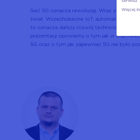
serwisu.
Więcej i
Sieć 5G oznacza rewolucję. Wraz z jej pows
świat. Wszechobecne IoT, automatyczne ste
to oznacza dalszy rozwój technologii, ale i 
prezentacji opowiemy o tym jak w odpowied
5G oraz o tym jak zapewniać 5G nie było po