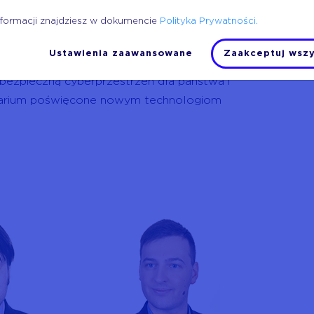
 tego twórcy
nformacji znajdziesz w dokumencie
Polityka Prywatności.
ywateli to jedno z ważniejszych zadań
Ustawienia zaawansowane
Zaakceptuj wszy
ubliczny i zapewniamy cyberbezpieczeństwo
ezpieczną cyberprzestrzeń dla państwa i
inarium poświęcone nowym technologiom