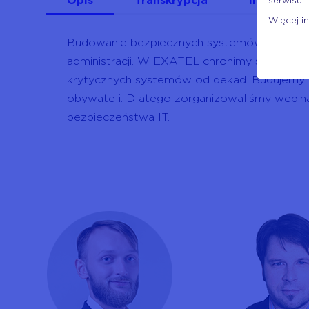
Opis
Transkrypcja
Inne filmy
serwisu.
Więcej i
Budowanie bezpiecznych systemów IT dla ob
administracji. W EXATEL chronimy sektor p
krytycznych systemów od dekad. Budujemy b
obywateli. Dlatego zorganizowaliśmy web
bezpieczeństwa IT.