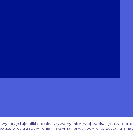
a wykorzystuje pliki cookie. Używamy informacji zapisanych za pom
ookies w celu zapewnienia maksymalnej wygody w korzystaniu z na