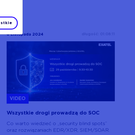
stkie
długość: 01:08:11
6 Listopada 2024
VIDEO
Wszystkie drogi prowadzą do SOC
Co warto wiedzieć o „security blind spots”
oraz rozwiązaniach EDR/XDR, SIEM/SOAR.