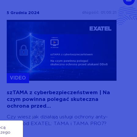
długość: 01:05:21
5 Grudnia 2024
VIDEO
szTAMA z cyberbezpieczeństwem | Na
czym powinna polegać skuteczna
ochrona przed...
Czy wiesz jak działają usługi ochrony anty-
DDoS od EXATEL: TAMA i TAMA PRO7?
ocą
szego