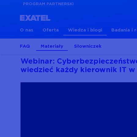
PROGRAM PARTNERSKI
O nas
Oferta
Wiedza i blogi
Badania i 
FAQ
Materiały
Słowniczek
Webinar: Cyberbezpieczeństwo
wiedzieć każdy kierownik IT w 