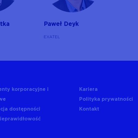
tka
Paweł Deyk
EXATEL
nty korporacyjne i
Kariera
we
Polityka prywatności
cja dostępności
Kontakt
nieprawidłowość