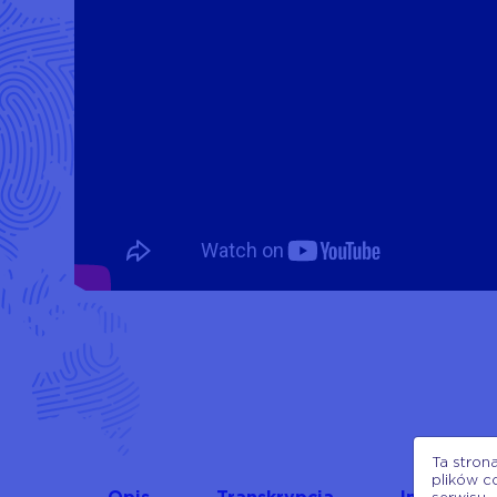
Ta stron
plików c