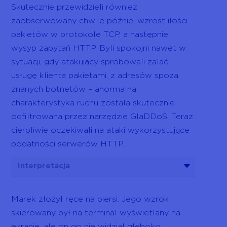
Skutecznie przewidzieli również
zaobserwowany chwilę później wzrost ilości
pakietów w protokole TCP, a następnie
wysyp zapytań HTTP. Byli spokojni nawet w
sytuacji, gdy atakujący spróbowali zalać
usługę klienta pakietami, z adresów spoza
znanych botnetów – anormalna
charakterystyka ruchu została skutecznie
odfiltrowana przez narzędzie GlaDDoS. Teraz
cierpliwie oczekiwali na ataki wykorzystujące
podatności serwerów HTTP.
Interpretacja
Marek złożył ręce na piersi. Jego wzrok
skierowany był na terminal wyświetlany na
ekranie, ale on go nie widział głęboko