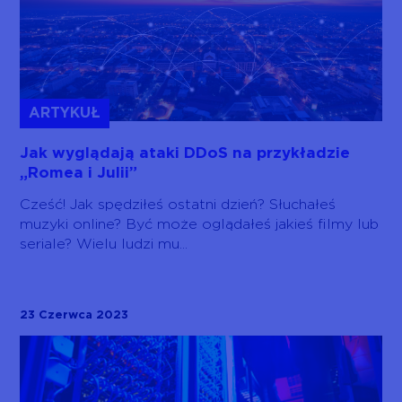
ARTYKUŁ
Jak wyglądają ataki DDoS na przykładzie
„Romea i Julii”
Cześć! Jak spędziłeś ostatni dzień? Słuchałeś
muzyki online? Być może oglądałeś jakieś filmy lub
seriale? Wielu ludzi mu...
23 Czerwca 2023