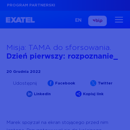
PROGRAM PARTNERSKI
EN
Misja: TAMA do sforsowania.
Dzień pierwszy: rozpoznanie
20 Grudnia 2022


Udostępnij
Facebook
Twitter


LinkedIn
Kopiuj link
Marek spojrzał na ekran stojącego przed nim