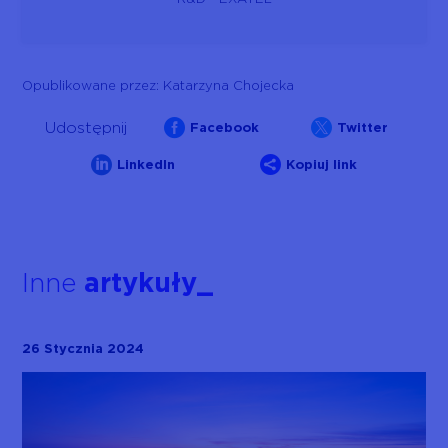
Opublikowane przez: Katarzyna Chojecka


Udostępnij
Facebook
Twitter


LinkedIn
Kopiuj link
Inne
artykuły_
26 Stycznia 2024