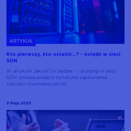
ARTYKUŁ
Kto pierwszy, kto ostatni…? – kolejki w sieci
SDN
W artykule Jakość to będzie… – policing w sieci
SDN została podjęta tematyka zapewnienia
szeroko rozumianej jakośc...
9 Maja 2023