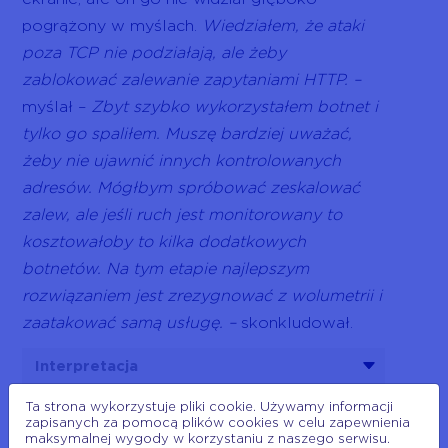
pogrążony w myślach.
Wiedziałem, że ataki
poza TCP nie podziałają, ale żeby
zablokować zalewanie zapytaniami HTTP. –
myślał –
Zbyt szybko wykorzystałem botnet i
tylko go spaliłem. Muszę bardziej uważać,
żeby nie ujawnić innych kontrolowanych
adresów. Mógłbym spróbować zeskalować
zalew, ale jeśli ruch jest monitorowany to
kosztowałoby to kilka dodatkowych
botnetów. Na tym etapie najlepszym
rozwiązaniem jest zrezygnować z wolumetrii i
zaatakować samą usługę. –
skonkludował.
Interpretacja
Ta strona wykorzystuje pliki cookie. Używamy informacji
zapisanych za pomocą plików cookies w celu zapewnienia
Operatorzy
SOC
z zadowoleniem patrzyli na
maksymalnej wygody w korzystaniu z naszego serwisu.