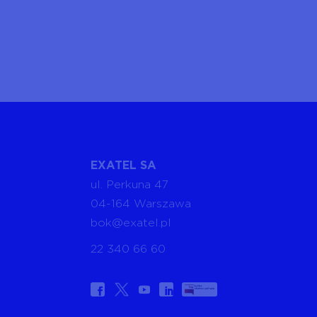
EXATEL SA
ul. Perkuna 47
04-164 Warszawa
bok@exatel.pl
22 340 66 60