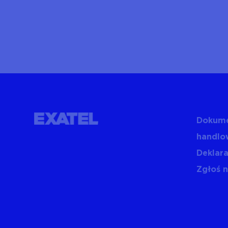
Dokume
handlo
Deklara
Zgłoś 