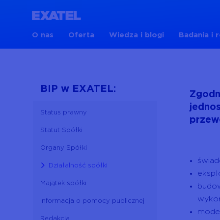
O nas
Oferta
Wiedza i blogi
Badania i 
BIP w EXATEL:
Zgodni
jednos
Status prawny
przew
Statut Spółki
Organy Spółki
świad
Działalność spółki
ekspl
Majątek spółki
budow
wykor
Informacja o pomocy publicznej
moder
Redakcja